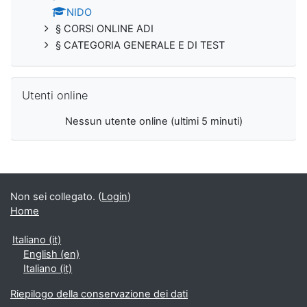
NIDO
§ CORSI ONLINE ADI
§ CATEGORIA GENERALE E DI TEST
Salta Utenti online
Utenti online
Nessun utente online (ultimi 5 minuti)
Non sei collegato. (
Login
)
Home
Italiano ‎(it)‎
English ‎(en)‎
Italiano ‎(it)‎
Riepilogo della conservazione dei dati