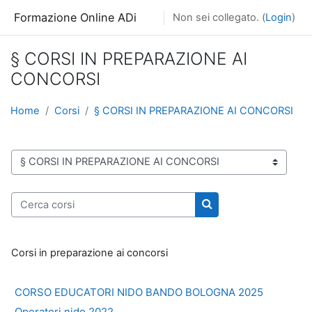
Vai al contenuto principale
Formazione Online ADi
Non sei collegato. (
Login
)
§ CORSI IN PREPARAZIONE AI
CONCORSI
Home
Corsi
§ CORSI IN PREPARAZIONE AI CONCORSI
Categorie di corso
Cerca corsi
Cerca corsi
Corsi in preparazione ai concorsi
CORSO EDUCATORI NIDO BANDO BOLOGNA 2025
Operatori nido 2022